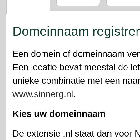
Om onze dienstverlening te kunnen waarborgen zijn wij
komende week bezig om de hardware van de huidige
DirectAdmin servers te
… Lees meer
Domeinnaam registre
Een domein of domeinnaam verwij
Een locatie bevat meestal de le
unieke combinatie met een naam
www.sinnerg.nl
.
Kies uw domeinnaam
De extensie .nl staat dan voor 