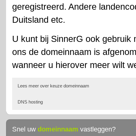
geregistreerd. Andere landencod
Duitsland etc.
U kunt bij SinnerG ook gebruik
ons de domeinnaam is afgeno
wanneer u hierover meer wilt w
Lees meer over keuze domeinnaam
DNS hosting
SinnerG regelt het voor u
Zoek bij uw domeinnaam een pakket of service die het beste bij u p
DNS hosting
Domeinnaamregistratie met keuze uit verschillende extensies. Hierb
Snel uw
domeinnaam
vastleggen?
Gebruik van onze naamservers(naar keuze)