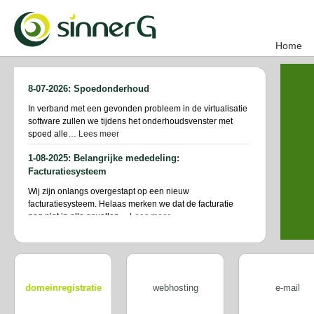
Home
8-07-2026: Spoedonderhoud
In verband met een gevonden probleem in de virtualisatie
software zullen we tijdens het onderhoudsvenster met
spoed alle
… Lees meer
1-08-2025: Belangrijke mededeling:
Facturatiesysteem
Wij zijn onlangs overgestapt op een nieuw
facturatiesysteem. Helaas merken we dat de facturatie
nog niet in alle gevallen
… Lees meer
1-07-2025: Nieuw klantenportaal!
Wanneer: • Per 1juli a.s. Hoe: • Inloggen op
https://my.sinnerg.nl en een nieuw wachtwoord aanvragen
(1e
… Lees meer
domeinregistratie
webhosting
e-mail
31-03-2025: Vervanging DirectAdmin servers